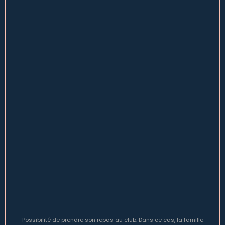
€
+23
pour les non-membres
S'inscrire
Possibilité de prendre son repas au club. Dans ce cas, la famille