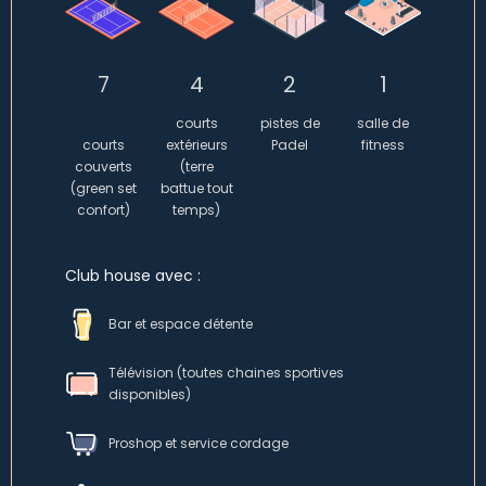
7
4
2
1
courts
pistes de
salle de
courts
extérieurs
Padel
fitness
couverts
(terre
(green set
battue tout
confort)
temps)
Club house avec :
Bar et espace détente
Télévision (toutes chaines sportives
disponibles)
Proshop et service cordage